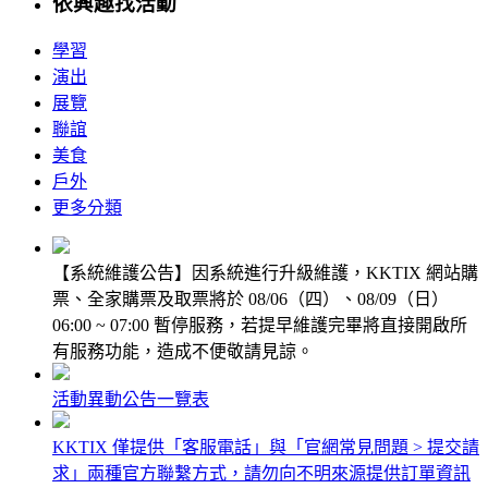
依興趣
找活動
學習
演出
展覽
聯誼
美食
戶外
更多
分類
【系統維護公告】因系統進行升級維護，KKTIX 網站購
票、全家購票及取票將於 08/06（四）、08/09（日）
06:00 ~ 07:00 暫停服務，若提早維護完畢將直接開啟所
有服務功能，造成不便敬請見諒。
活動異動公告一覽表
KKTIX 僅提供「客服電話」與「官網常見問題 > 提交請
求」兩種官方聯繫方式，請勿向不明來源提供訂單資訊