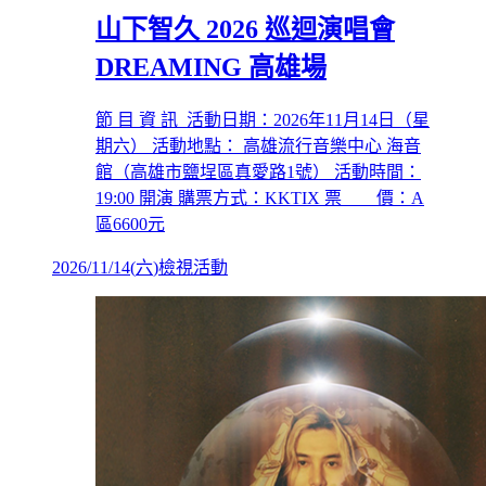
山下智久 2026 巡迴演唱會
DREAMING 高雄場
節 目 資 訊 活動日期：2026年11月14日（星
期六） 活動地點： 高雄流行音樂中心 海音
館（高雄市鹽埕區真愛路1號） 活動時間：
19:00 開演 購票方式：KKTIX 票 價：A
區6600元
2026/11/14
(
六
)
檢視活動