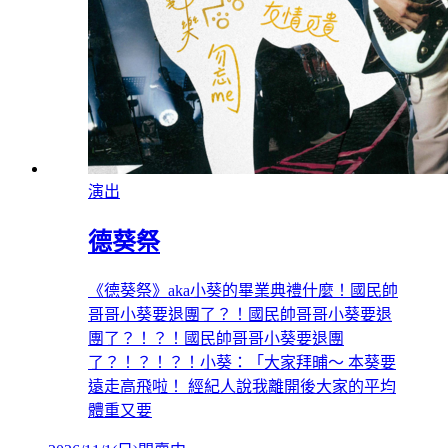
演出
德葵祭
《德葵祭》aka小葵的畢業典禮什麼！國民帥
哥哥小葵要退團了？！國民帥哥哥小葵要退
團了？！？！國民帥哥哥小葵要退團
了？！？！？！小葵：「大家拜晡～ 本葵要
遠走高飛啦！ 經紀人說我離開後大家的平均
體重又要