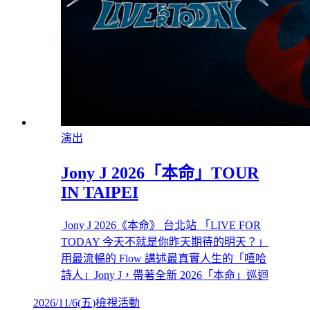
演出
Jony J 2026「本命」TOUR
IN TAIPEI
Jony J 2026《本命》 台北站 「LIVE FOR
TODAY 今天不就是你昨天期待的明天？」
用最流暢的 Flow 講述最真實人生的「嘻哈
詩人」Jony J，帶著全新 2026「本命」巡迴
2026/11/6
(
五
)
檢視活動