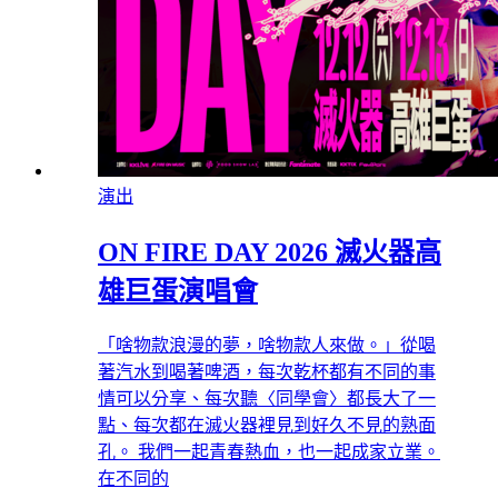
演出
ON FIRE DAY 2026 滅火器高
雄巨蛋演唱會
「啥物款浪漫的夢，啥物款人來做。」從喝
著汽水到喝著啤酒，每次乾杯都有不同的事
情可以分享、每次聽〈同學會〉都長大了一
點、每次都在滅火器裡見到好久不見的熟面
孔。 我們一起青春熱血，也一起成家立業。
在不同的