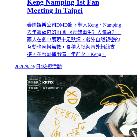
Keng Namping 1st Fan
Meeting In Taipei
泰國娛樂公司DMD旗下藝人Keng、Namping
去年憑藉奇幻BL劇《靈魂重生》人氣急升，
兩人在劇中展現十足默契，戲外自然親密的
互動也圈粉無數，累積大批海內外粉絲支
持。在戲劇播出滿一年前夕，Keng、
2026/8/23
(
日
)
檢視活動