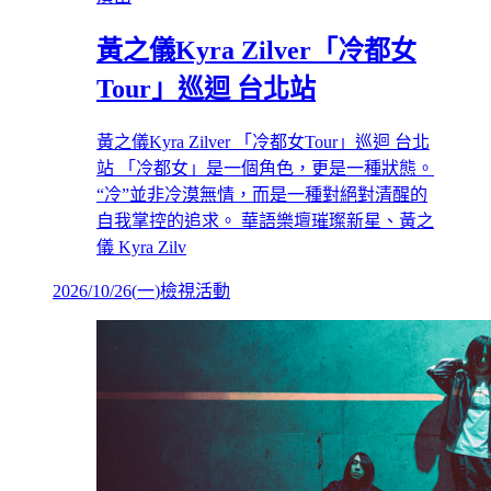
黃之儀Kyra Zilver「冷都女
Tour」巡迴 台北站
黃之儀Kyra Zilver 「冷都女Tour」巡迴 台北
站 「冷都女」是一個角色，更是一種狀態。
“冷”並非冷漠無情，而是一種對絕對清醒的
自我掌控的追求。 華語樂壇璀璨新星、黃之
儀 Kyra Zilv
2026/10/26
(
一
)
檢視活動