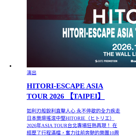
演出
HITORI-ESCAPE ASIA
TOUR 2026 【TAIPEI】
如利刃般銳利直擊人心 永不停歇的全力疾走
日本樂壇搖滾中堅HITORIE（ヒトリエ）
2026年ASIA TOUR台北專場狂熱再現！ 在
經歷了行程滿檔，奮力往前奔馳的樂團10周