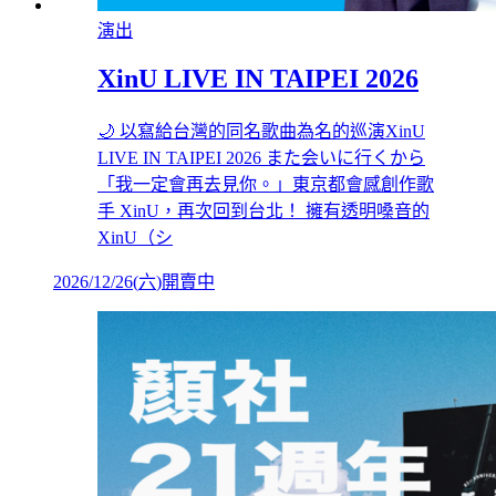
演出
XinU LIVE IN TAIPEI 2026
🌙 以寫給台灣的同名歌曲為名的巡演XinU
LIVE IN TAIPEI 2026 また会いに行くから
「我一定會再去見你。」東京都會感創作歌
手 XinU，再次回到台北！ 擁有透明嗓音的
XinU（シ
2026/12/26
(
六
)
開賣中