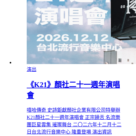
演出
《K21》顏社二十一週年演唱
會
嘻哈傳奇 史詩鉅獻顏社企業有限公司特舉辦
K21顏社二十一週年演唱會 正宗饒舌 名流樂
團巨星雲集 璀璨舞台 二〇二六年十二月十二
日台北流行音樂中心 隆重登場 演出資訊