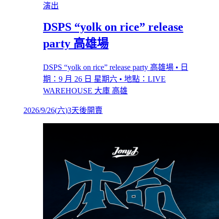
演出
DSPS “yolk on rice” release
party 高雄場
DSPS “yolk on rice” release party 高雄場 • 日
期：9 月 26 日 星期六 • 地點：LIVE
WAREHOUSE 大庫 高雄
2026/9/26
(
六
)
3天後開賣