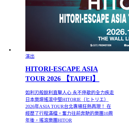
演出
HITORI-ESCAPE ASIA
TOUR 2026 【TAIPEI】
如利刃般銳利直擊人心 永不停歇的全力疾走
日本樂壇搖滾中堅HITORIE（ヒトリエ）
2026年ASIA TOUR台北專場狂熱再現！ 在
經歷了行程滿檔，奮力往前奔馳的樂團10周
年後，搖滾樂團HITOR