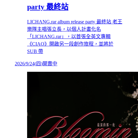
party 最終站
LICHANG.rar album release party 最終站 老王
樂隊主唱張立長，以個人計畫化名
「LICHANG.rar」，以首張全英文專輯
《CIAO》開啟另一段創作旅程，並將於
SUB 帶
2026/9/24
(
四
)
開賣中