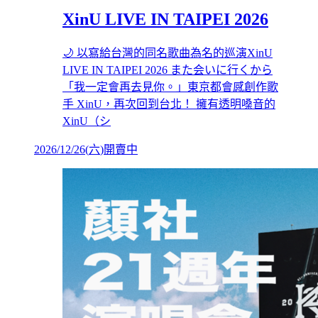
XinU LIVE IN TAIPEI 2026
🌙 以寫給台灣的同名歌曲為名的巡演XinU
LIVE IN TAIPEI 2026 また会いに行くから
「我一定會再去見你。」東京都會感創作歌
手 XinU，再次回到台北！ 擁有透明嗓音的
XinU（シ
2026/12/26
(
六
)
開賣中