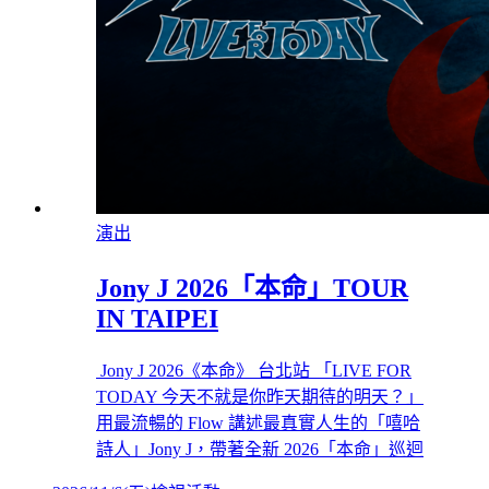
演出
Jony J 2026「本命」TOUR
IN TAIPEI
Jony J 2026《本命》 台北站 「LIVE FOR
TODAY 今天不就是你昨天期待的明天？」
用最流暢的 Flow 講述最真實人生的「嘻哈
詩人」Jony J，帶著全新 2026「本命」巡迴