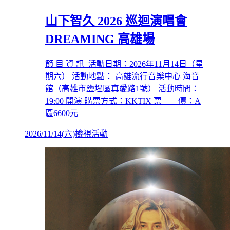
山下智久 2026 巡迴演唱會
DREAMING 高雄場
節 目 資 訊 活動日期：2026年11月14日（星
期六） 活動地點： 高雄流行音樂中心 海音
館（高雄市鹽埕區真愛路1號） 活動時間：
19:00 開演 購票方式：KKTIX 票 價：A
區6600元
2026/11/14
(
六
)
檢視活動