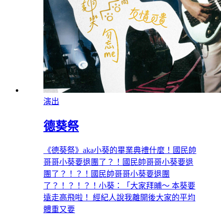
演出
德葵祭
《德葵祭》aka小葵的畢業典禮什麼！國民帥
哥哥小葵要退團了？！國民帥哥哥小葵要退
團了？！？！國民帥哥哥小葵要退團
了？！？！？！小葵：「大家拜晡～ 本葵要
遠走高飛啦！ 經紀人說我離開後大家的平均
體重又要