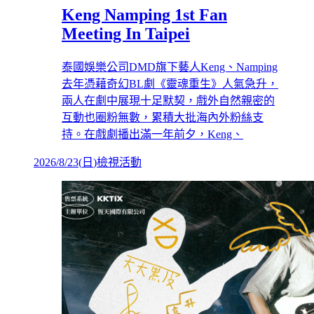
Keng Namping 1st Fan
Meeting In Taipei
泰國娛樂公司DMD旗下藝人Keng、Namping
去年憑藉奇幻BL劇《靈魂重生》人氣急升，
兩人在劇中展現十足默契，戲外自然親密的
互動也圈粉無數，累積大批海內外粉絲支
持。在戲劇播出滿一年前夕，Keng、
2026/8/23
(
日
)
檢視活動