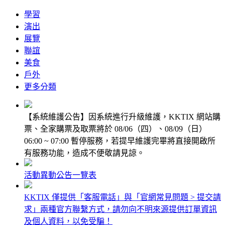
學習
演出
展覽
聯誼
美食
戶外
更多
分類
【系統維護公告】因系統進行升級維護，KKTIX 網站購
票、全家購票及取票將於 08/06（四）、08/09（日）
06:00 ~ 07:00 暫停服務，若提早維護完畢將直接開啟所
有服務功能，造成不便敬請見諒。
活動異動公告一覽表
KKTIX 僅提供「客服電話」與「官網常見問題 > 提交請
求」兩種官方聯繫方式，請勿向不明來源提供訂單資訊
及個人資料，以免受騙！