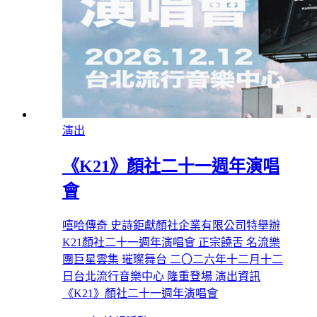
演出
《K21》顏社二十一週年演唱
會
嘻哈傳奇 史詩鉅獻顏社企業有限公司特舉辦
K21顏社二十一週年演唱會 正宗饒舌 名流樂
團巨星雲集 璀璨舞台 二〇二六年十二月十二
日台北流行音樂中心 隆重登場 演出資訊
《K21》顏社二十一週年演唱會