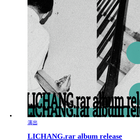
演出
LICHANG.rar album release