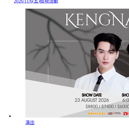
2026/11/6
(
五
)
檢視活動
演出