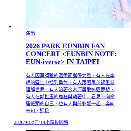
演出
2026 PARK EUNBIN FAN
CONCERT <EUNBIN NOTE:
EUN-iverse> IN TAIPEI
有人因蔡頌雅的溫柔而獲得力量，有人在李
輝的堅定中找到勇氣，有人跟著禹英禑重新
理解世界，有人陪著徐木河勇敢追逐夢想，
有人在鄭世玉的瘋狂與執著中，看見不向命
運低頭的自己，也有人與殷彩妮一起，奔向
未知，迎接
2026/9/13
(
日
)
19小時後開賣