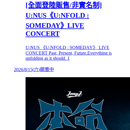
[全面登陸販售/非實名制]
U:NUS《U:NFOLD :
SOMEDAY》LIVE
CONCERT
U:NUS 《U:NFOLD : SOMEDAY》 LIVE
CONCERT Past, Present, Future.Everything is
unfolding as it should. 1
2026/8/15
(
六
)
開賣中