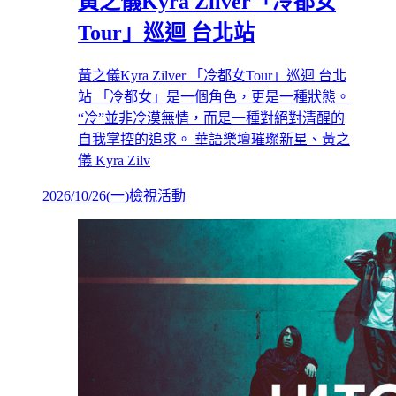
黃之儀Kyra Zilver「冷都女
Tour」巡迴 台北站
黃之儀Kyra Zilver 「冷都女Tour」巡迴 台北
站 「冷都女」是一個角色，更是一種狀態。
“冷”並非冷漠無情，而是一種對絕對清醒的
自我掌控的追求。 華語樂壇璀璨新星、黃之
儀 Kyra Zilv
2026/10/26
(
一
)
檢視活動