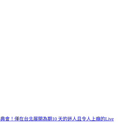
會！僅在台北展開為期10 天的迷人且令人上癮的Live