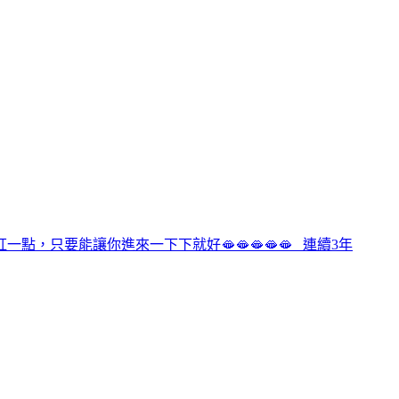
只要能讓你進來一下下就好🫦🫦🫦🫦🫦 連續3年