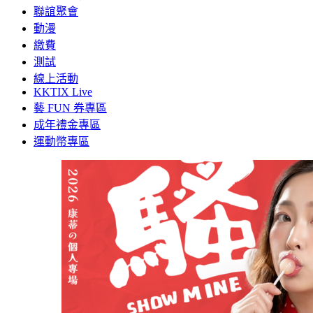
聯誼聚會
動漫
繳費
測試
線上活動
KKTIX Live
藝 FUN 券專區
成年禮金專區
運動幣專區