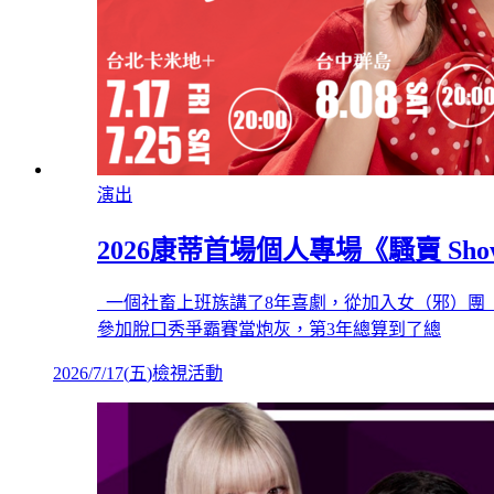
演出
2026康蒂首場個人專場《騷賣 Show
一個社畜上班族講了8年喜劇，從加入女（邪）團（教
參加脫口秀爭霸賽當炮灰，第3年總算到了總
2026/7/17
(
五
)
檢視活動