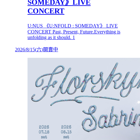
SOMEDAY》LIVE
CONCERT
U:NUS 《U:NFOLD : SOMEDAY》 LIVE
CONCERT Past, Present, Future.Everything is
unfolding as it should. 1
2026/8/15
(
六
)
開賣中