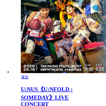
演出
U:NUS《U:NFOLD :
SOMEDAY》LIVE
CONCERT