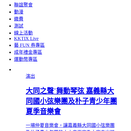
聯誼聚會
動漫
繳費
測試
線上活動
KKTIX Live
藝 FUN 券專區
成年禮金專區
運動幣專區
演出
大同之聲˙舞動琴弦 嘉義縣大
同國小弦樂團及朴子青少年團
夏季音樂會
一場仲夏音樂會，讓嘉義縣大同國小弦樂團