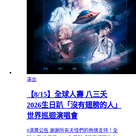
演出
【8/15】全球人壽 八三夭
2026生日趴「沒有翅膀的人」
世界巡迴演唱會
#清票公告 謝謝所有夭怪們的熱情支持！全