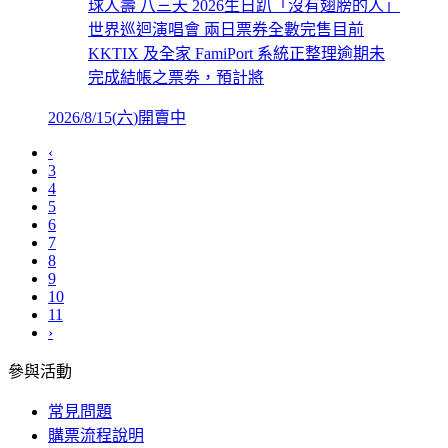
球人壽 八三夭 2026生日趴「沒有翅膀的人」
世界巡迴演唱會 兩日票券全數完售目前
KKTIX 及全家 FamiPort 系統正整理逾期未
完成結帳之票劵，預計將
2026/8/15
(
六
)
開賣中
‹
3
4
5
6
7
8
9
10
11
›
參與活動
常見問題
購票流程說明