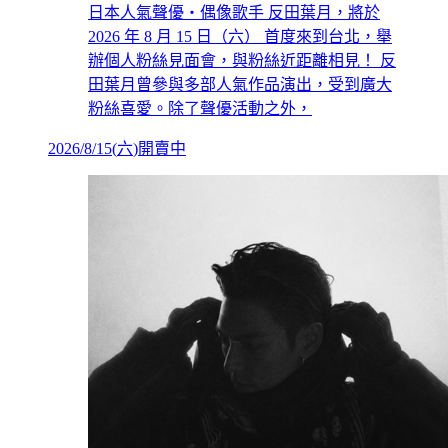
日本人氣聲優・偶像歌手 反田葉月，將於
2026 年 8 月 15 日（六） 首度來到台北，舉
辦個人粉絲見面會，與粉絲近距離相見！ 反
田葉月曾參與多部人氣作品演出，受到廣大
粉絲喜愛。除了聲優活動之外，
2026/8/15
(
六
)
開賣中