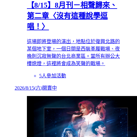
【8/15】8月刊－相聲歸來、
第二章〈沒有這種說學逗
唱！〉
這場即將登場的演出，地點位於復興北路的
某個地下室，一個日間是西裝革履戰場、夜
晚則沉寂無聲的台北商業區。當所有辦公大
樓熄燈，這裡將會成為笑聲的戰場。
5人參加活動
2026/8/15
(
六
)
開賣中