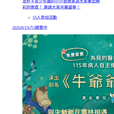
及朴子青少年團的小小音樂家為大家奏出精
彩的樂章！ 邀請大家共襄盛舉！
55人參加活動
2026/8/15
(
六
)
開賣中