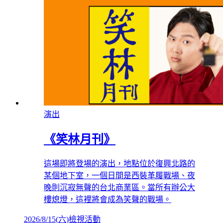
演出
《笑林月刊》
這場即將登場的演出，地點位於復興北路的
某個地下室，一個日間是西裝革履戰場、夜
晚則沉寂無聲的台北商業區。當所有辦公大
樓熄燈，這裡將會成為笑聲的戰場。
2026/8/15
(
六
)
檢視活動