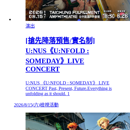
演出
[搶先降落預售/實名制]
U:NUS《U:NFOLD :
SOMEDAY》LIVE
CONCERT
U:NUS 《U:NFOLD : SOMEDAY》 LIVE
CONCERT Past, Present, Future.Everything is
unfolding as it should. 1
2026/8/15
(
六
)
檢視活動