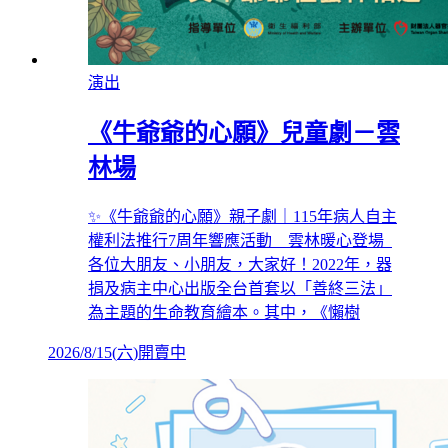
演出
《牛爺爺的心願》兒童劇－雲
林場
✨《牛爺爺的心願》親子劇｜115年病人自主
權利法推行7周年響應活動 雲林暖心登場
各位大朋友、小朋友，大家好！2022年，器
捐及病主中心出版全台首套以「善終三法」
為主題的生命教育繪本。其中，《懶樹
2026/8/15
(
六
)
開賣中