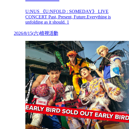
U:NUS 《U:NFOLD : SOMEDAY》 LIVE
CONCERT Past, Present, Future.Everything is
unfolding as it should. 1
2026/8/15
(
六
)
檢視活動