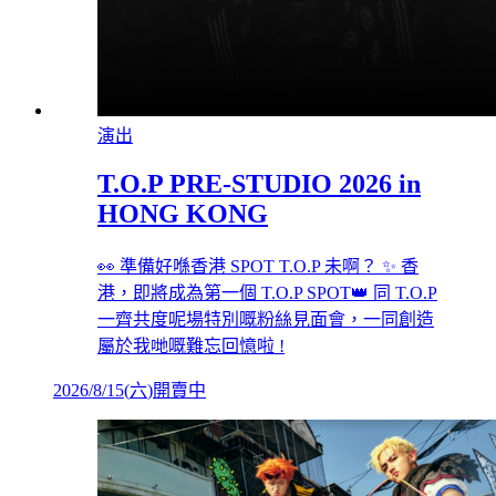
演出
T.O.P PRE-STUDIO 2026 in
HONG KONG
👀 準備好喺香港 SPOT T.O.P 未啊？ ✨ 香
港，即將成為第一個 T.O.P SPOT👑 同 T.O.P
一齊共度呢場特別嘅粉絲見面會，一同創造
屬於我哋嘅難忘回憶啦 !
2026/8/15
(
六
)
開賣中