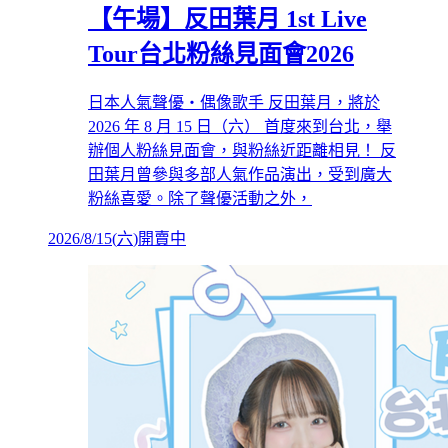
【午場】反田葉月 1st Live
Tour台北粉絲見面會2026
日本人氣聲優・偶像歌手 反田葉月，將於
2026 年 8 月 15 日（六） 首度來到台北，舉
辦個人粉絲見面會，與粉絲近距離相見！ 反
田葉月曾參與多部人氣作品演出，受到廣大
粉絲喜愛。除了聲優活動之外，
2026/8/15
(
六
)
開賣中