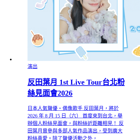
演出
反田葉月 1st Live Tour台北粉
絲見面會2026
日本人氣聲優・偶像歌手 反田葉月，將於
2026 年 8 月 15 日（六） 首度來到台北，舉
辦個人粉絲見面會，與粉絲近距離相見！ 反
田葉月曾參與多部人氣作品演出，受到廣大
粉絲喜愛。除了聲優活動之外，