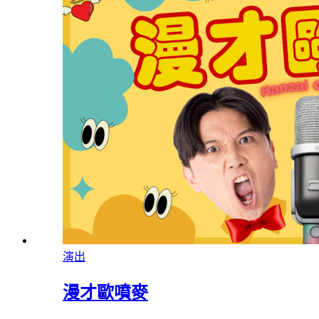
演出
漫才歐噴麥