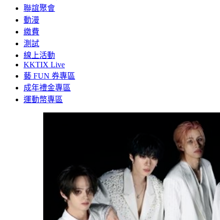
聯誼聚會
動漫
繳費
測試
線上活動
KKTIX Live
藝 FUN 券專區
成年禮金專區
運動幣專區