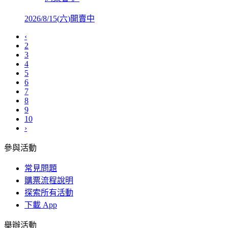
2026/8/15
(
六
)
開賣中
‹
2
3
4
5
6
7
8
9
10
›
參與活動
常見問題
購票流程說明
探索所有活動
下載 App
舉辦活動