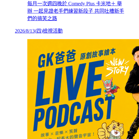
每月一次週四晚於 Comedy Plus 卡米地＋ 舉
辦 一起見證老手們練習新段子 共同吐槽新手
們的搞笑之路
2026/8/13
(
四
)
檢視活動