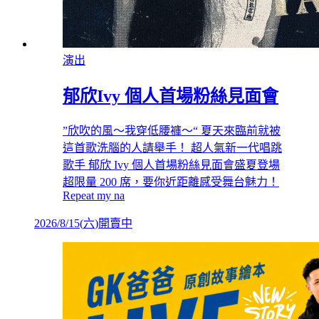
演出
郁欣Ivy 個人首場粉絲見面會
”欣吹的風～我穿低腰褲～“ 夏天來臨前就被
這首歌洗腦的人請舉手！ 超人氣新一代唱跳
歌手 郁欣 Ivy 個人首場粉絲見面會盛夏登場
超限量 200 席，要你近距離感受舞台魅力！
Repeat my na
2026/8/15
(
六
)
開賣中