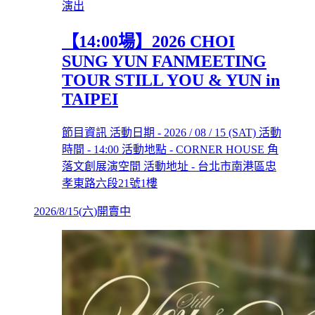
演出
【14:00場】2026 CHOI
SUNG YUN FANMEETING
TOUR STILL YOU & YUN in
TAIPEI
節目資訊 活動日期 - 2026 / 08 / 15 (SAT) 活動
時間 - 14:00 活動地點 - CORNER HOUSE 角
落文創展演空間 活動地址 - 台北市南港區忠
孝東路六段21號1樓
2026/8/15
(
六
)
開賣中