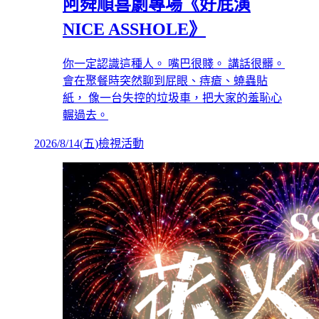
阿舜順喜劇專場《好屁演
NICE ASSHOLE》
你一定認識這種人。 嘴巴很賤。 講話很髒。
會在聚餐時突然聊到屁眼、痔瘡、蟯蟲貼
紙， 像一台失控的垃圾車，把大家的羞恥心
輾過去。
2026/8/14
(
五
)
檢視活動