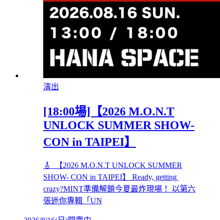
演出
[18:00場]【2026 M.O.N.T
UNLOCK SUMMER SHOW-
CON in TAIPEI】
🎸 【2026 M.O.N.T UNLOCK SUMMER
SHOW- CON in TAIPEI】 Ready, getting
crazy?MINT準備解鎖今夏最炸現場！ 以第六
張迷你專輯「UN