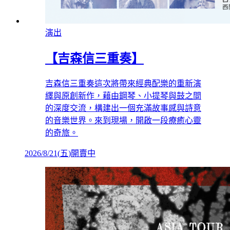
演出
【吉森信三重奏】
吉森信三重奏這次將帶來經典配樂的重新演
繹與原創新作，藉由鋼琴、小提琴與鼓之間
的深度交流，構建出一個充滿故事感與詩意
的音樂世界。來到現場，開啟一段療癒心靈
的奇旅。
2026/8/21
(
五
)
開賣中