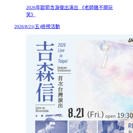
2026年歐耶含淚復出演出 《老師雞不開玩
笑》
2026/8/21
(
五
)
檢視活動