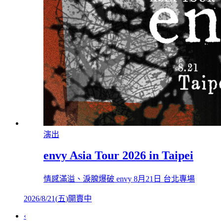
演出
envy Asia Tour 2026 in Taipei
情感滿溢、淚腺爆破 envy 8月21日 台北專場
2026/8/21
(
五
)
開賣中
‹