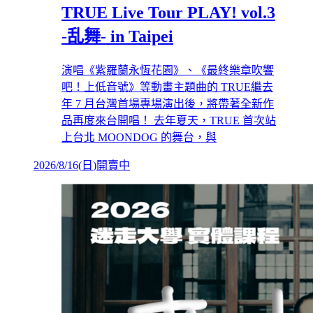
TRUE Live Tour PLAY! vol.3
-乱舞- in Taipei
演唱《紫羅蘭永恆花園》、《最終樂章吹響
吧！上低音號》等動畫主題曲的 TRUE繼去
年 7 月台灣首場專場演出後，將帶著全新作
品再度來台開唱！ 去年夏天，TRUE 首次站
上台北 MOONDOG 的舞台，與
2026/8/16
(
日
)
開賣中