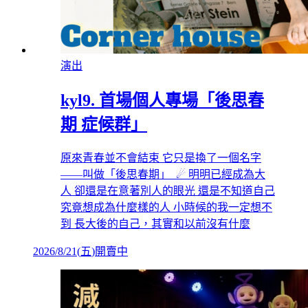
演出
kyl9. 首場個人專場「後思春
期 症候群」
原來青春並不會結束 它只是換了一個名字
——叫做「後思春期」 ☄ 明明已經成為大
人 卻還是在意著別人的眼光 還是不知道自己
究竟想成為什麼樣的人 小時候的我一定想不
到 長大後的自己，其實和以前沒有什麼
2026/8/21
(
五
)
開賣中