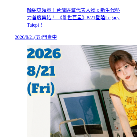
顏紹東領軍！台灣匪幫代表人物 x 新生代勢
力首度集結！ 《亂世巨星》8/21登陸Legacy
Taiepi！
2026/8/21
(
五
)
開賣中