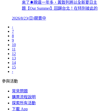
來了☀睽違一年多，黃致列將以全新夏日主
題【Our Summer】回歸台北！在特別彼此的
2026/8/23
(
日
)
開賣中
‹
7
8
9
10
11
12
13
14
15
›
參與活動
常見問題
購票流程說明
探索所有活動
下載 App