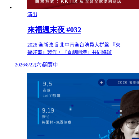
演出
來福週末夜 #032
2026 全新改版 北中南全台演員大拼盤 『來
福好事』製作，『喜劇開港』共同協辦
2026/8/22
(
六
)
開賣中