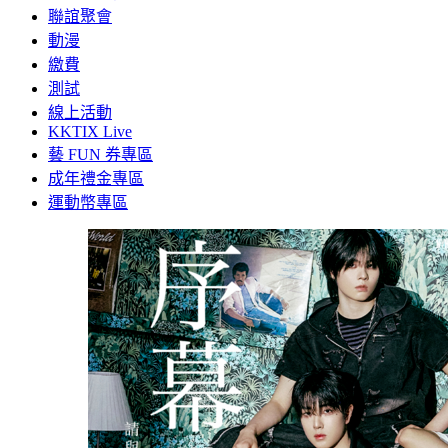
聯誼聚會
動漫
繳費
測試
線上活動
KKTIX Live
藝 FUN 券專區
成年禮金專區
運動幣專區