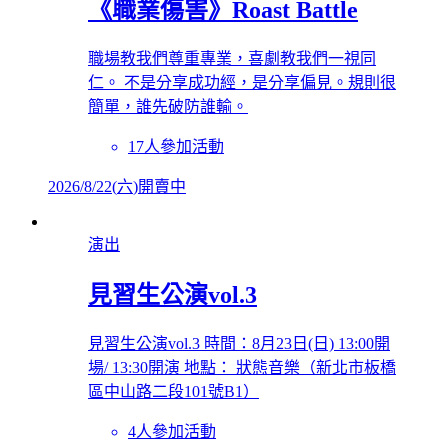
《職業傷害》Roast Battle
職場教我們尊重專業，喜劇教我們一視同
仁。 不是分享成功經，是分享偏見。規則很
簡單，誰先破防誰輸。
17人參加活動
2026/8/22
(
六
)
開賣中
演出
見習生公演vol.3
見習生公演vol.3 時間：8月23日(日) 13:00開
場/ 13:30開演 地點： 狀態音樂（新北市板橋
區中山路二段101號B1）
4人參加活動