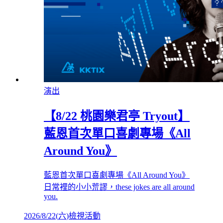
演出
【8/22 桃園樂君亭 Tryout】
藍恩首次單口喜劇專場《All
Around You》
藍恩首次單口喜劇專場《All Around You》
日常裡的小小荒謬，these jokes are all around
you.
2026/8/22
(
六
)
檢視活動