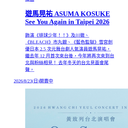
遊馬晃祐 ASUMA KOSUKE
See You Again in Taipei 2026
飾演《排球少年！！》及川徹、
《BLEACH》市丸銀、《藍色監獄》雪宮劍
優日本 2.5 次元舞台劇人氣演員遊馬晃祐，
繼去年 12 月首次來台後，今年將再次來到台
北與粉絲相見！ 去年冬天的台北見面會尾
聲，
2026/8/23
(
日
)
開賣中