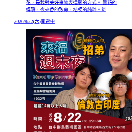
花，是我對美好事物表達愛的方式。 曇花的
轉瞬，夜來香的致命，桔梗的純粹。每
2026/8/22
(
六
)
開賣中