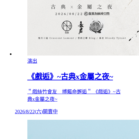
演出
《戲逅》~古典x金屬之夜~
＂戲絲竹會友 搏軀命邂逅＂ 《戲逅》~古
典x金屬之夜~
2026/8/22
(
六
)
開賣中